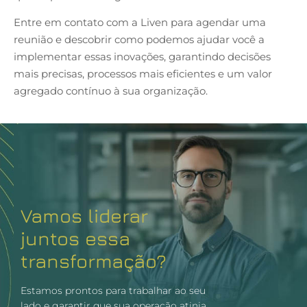
Entre em contato com a Liven
para agendar uma
reunião e descobrir como podemos ajudar você a
implementar essas inovações, garantindo decisões
mais precisas, processos mais eficientes e um valor
agregado contínuo à sua organização.
Vamos liderar
juntos essa
transformação?
Estamos prontos para trabalhar ao seu
lado e garantir que sua operação atinja