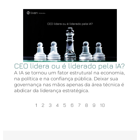
CEO lidera ou é liderado pela IA?
A IA se tornou um fator estrutural na economia,
na política e na confiança pública. Deixar sua
governança nas mãos apenas da área técnica é
abdicar da liderança estratégica.
1
2
3
4
5
6
7
8
9
10