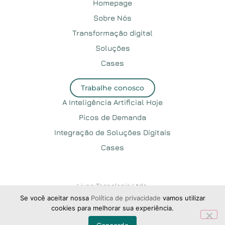
Homepage
Sobre Nós
Transformação digital
Soluções
Cases
Trabalhe conosco
A Inteligência Artificial Hoje
Picos de Demanda
Integração de Soluções Digitais
Cases
Liven Tecnologia Ltda.
Se você aceitar nossa
Política de privacidade
vamos utilizar
CNPJ 28.661.893/0001-35
cookies para melhorar sua experiência.
Política de Privacidade
©2025 Liven. Todos os direitos reservados.