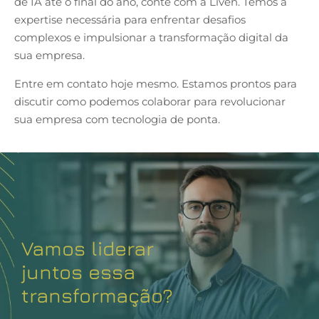
de IA até o final do ano, conte com a Liven. Temos a
expertise necessária para enfrentar desafios
complexos e impulsionar a transformação digital da
sua empresa.
Entre em contato
hoje mesmo. Estamos prontos para
discutir como podemos colaborar para revolucionar
sua empresa com tecnologia de ponta.
Vamos liderar
juntos essa
transformação?